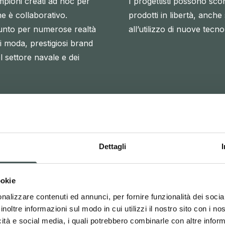
mpioni creati ad hoc per
I progettisti possono sco
e è collaborativo.
prodotti in libertà, anche
unto per numerose realtà
all’utilizzo di nuove tecno
i moda, prestigiosi brand
l settore navale e dei
Dettagli
ookie
nalizzare contenuti ed annunci, per fornire funzionalità dei socia
inoltre informazioni sul modo in cui utilizzi il nostro sito con i n
icità e social media, i quali potrebbero combinarle con altre inform