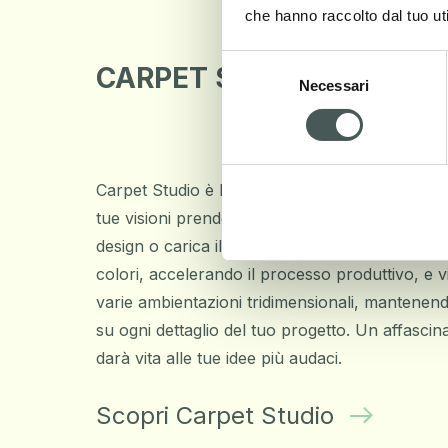
che hanno raccolto dal tuo uti
Selezione
CARPET STUDIO
Necessari
del
consenso
Carpet Studio è la tua tela virtuale, un sofisti
tue visioni prendono forma. Trova ispirazione tr
design o carica il tuo disegno unico, immergiti
colori, accelerando il processo produttivo, e vis
varie ambientazioni tridimensionali, mantenen
su ogni dettaglio del tuo progetto. Un affascin
darà vita alle tue idee più audaci.
Scopri Carpet Studio