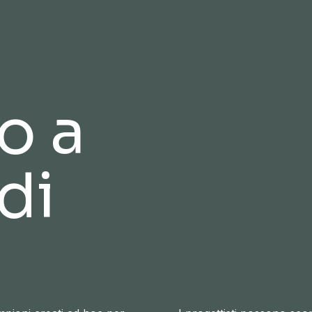
o a
di