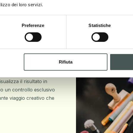
lizzo dei loro servizi.
Preferenze
Statistiche
cato configuratore dove le
Rifiuta
a i nostri esclusivi
 nella vasta gamma di
ualizza il risultato in
do un controllo esclusivo
ante viaggio creativo che