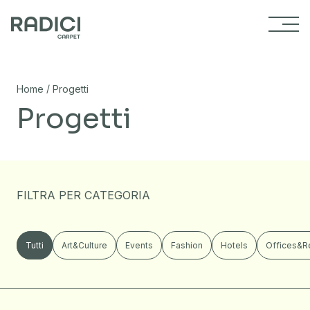
Vai al contenuto
/
Home
Progetti
Progetti
FILTRA PER CATEGORIA
Tutti
Art&Culture
Events
Fashion
Hotels
Offices&R