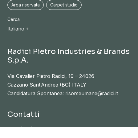
Area riservata
Carpet studio
Cerca
Italiano
Radici Pietro Industries & Brands
S.p.A.
Via Cavalier Pietro Radici, 19 – 24026
Cazzano Sant’Andrea (BG) ITALY
Candidatura Spontanea: risorseumane@radici.it
Contatti
Tel. :
(+39) 035724242
info@radicicarpet.it