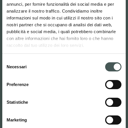
Cerca
annunci, per fornire funzionalità dei social media e per
Italiano
analizzare il nostro traffico. Condividiamo inoltre
informazioni sul modo in cui utilizzi il nostro sito con i
nostri partner che si occupano di analisi dei dati web,
Radici Pietro Industries & Brands
pubblicità e social media, i quali potrebbero combinarle
S.p.A.
con altre informazioni che hai fornito loro o che hanno
raccolto dal tuo utilizzo dei loro servizi.
Via Cavalier Pietro Radici, 19 – 24026
Selezione
Cazzano Sant’Andrea (BG) ITALY
Necessari
del
Candidatura Spontanea: risorseumane@radici.it
consenso
Preferenze
Contatti
Statistiche
Tel. :
(+39) 035724242
info@radicicarpet.it
Marketing
Link utili