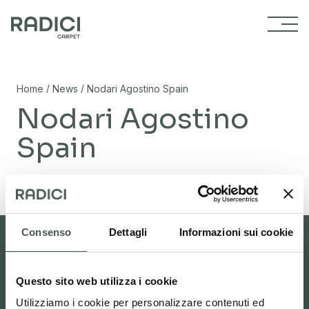
Vai al contenuto
/
/
Home
News
Nodari Agostino Spain
Nodari Agostino
Spain
02/11/2023
Consenso
Dettagli
Informazioni sui cookie
Questo sito web utilizza i cookie
Area riservata
Carpet studio
Utilizziamo i cookie per personalizzare contenuti ed