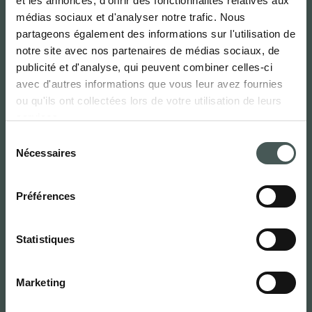
et les annonces, d'offrir des fonctionnalités relatives aux
médias sociaux et d'analyser notre trafic. Nous
Français
partageons également des informations sur l'utilisation de
notre site avec nos partenaires de médias sociaux, de
publicité et d'analyse, qui peuvent combiner celles-ci
Radici Pietro Industries & Brands
avec d'autres informations que vous leur avez fournies
S.p.A.
ou qu'ils ont collectées lors de votre utilisation de leurs
services.
Via Cavalier Pietro Radici, 19 – 24026
Sélection
Cazzano Sant’Andrea (BG) ITALIE
Nécessaires
du
consentement
Contacts
Préférences
Tél.:
(+39) 035724242
Statistiques
info@radicicarpet.it
Liens utiles
Marketing
NEWS