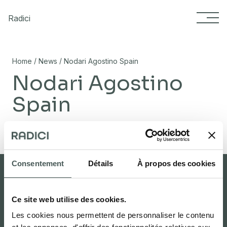
Skip to content
Radici
/
/
Home
News
Nodari Agostino Spain
Nodari Agostino
Spain
02/11/2023
Consentement
Détails
À propos des cookies
Ce site web utilise des cookies.
Espace réservé
Carpet studio
Les cookies nous permettent de personnaliser le contenu
Cherche