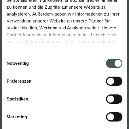
personalisieren, Funktionen für soziale Medien anbieten
zu können und die Zugriffe auf unsere Website zu
Deutsch
analysieren. Außerdem geben wir Informationen zu Ihrer
Verwendung unserer Website an unsere Partner für
soziale Medien, Werbung und Analysen weiter. Unsere
Radici Pietro Industries & Brands
Partner führen diese Informationen möglicherweise mit
S.p.A.
weiteren Daten zusammen, die Sie ihnen bereitgestellt
haben oder die sie im Rahmen Ihrer Nutzung der Dienste
Via Cavalier Pietro Radici, 19 – 24026
gesammelt haben.
Einwilligungsauswahl
Cazzano Sant’Andrea (BG) ITALIEN
Notwendig
Kontakt
Präferenzen
Tel. :
(+39) 39035724242
Statistiken
info@radicicarpet.it
Nützliche Links
Marketing
NEWS