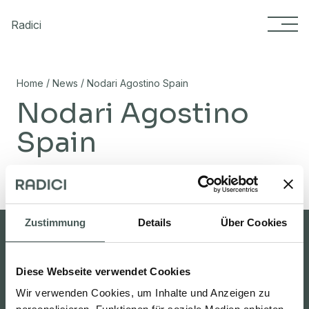
Skip to content
Radici
/
/
Home
News
Nodari Agostino Spain
Nodari Agostino
Spain
02/11/2023
Zustimmung
Details
Über Cookies
Diese Webseite verwendet Cookies
Beschränktes Gebiet
Carpet studio
Wir verwenden Cookies, um Inhalte und Anzeigen zu
Suche nach