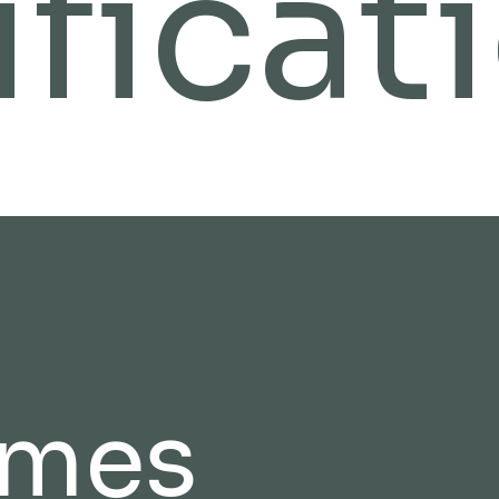
ificat
rmes