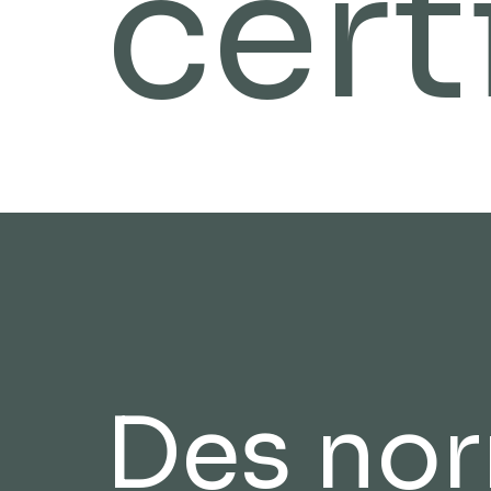
cert
Des no