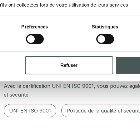
ils ont collectées lors de votre utilisation de leurs services.
UNI EN ISO 9001
Préférences
Statistiques
La norme internationale UNI EN ISO 9001 fournit les ligne
gestion de la qualité (SGQ). L’objectif primaire de cette n
Refuser
fournissent des produits ou des services conformes aux a
leurs processus et répondent aux besoins des parties imp
Avec la certification UNI EN ISO 9001, vous pouvez égale
et sécurité.
UNI EN ISO 9001
Politique de la qualité et sécuri