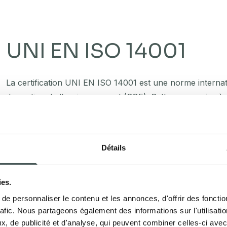
UNI EN ISO 14001
La certification UNI EN ISO 14001 est une norme interna
de gestion de l’environnement (SGE). Cette norme vise à
environnementaux des activités, produits ou services de no
les déchets et en optimisant l’utilisation des ressources, 
qui nous entoure.
Détails
UNI EN ISO 14001
Politique Environnementale
ies.
e personnaliser le contenu et les annonces, d'offrir des fonctio
rafic. Nous partageons également des informations sur l'utilisati
, de publicité et d'analyse, qui peuvent combiner celles-ci avec