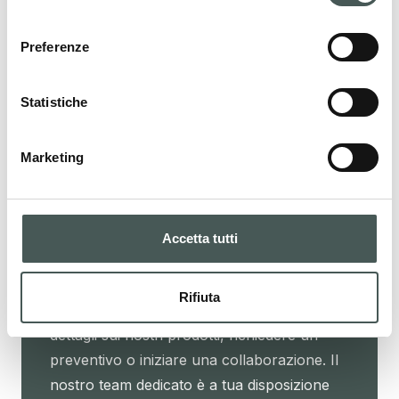
I nostri prodotti
consenso
Scopri le nostre pavimentazioni tessili per il
Preferenze
settore Contract e Residenziale, e arreda i
tuoi interni con stile ed eleganza.
Statistiche
Marketing
PRODOTTI
Accetta tutti
Mettiti in contatto
Rifiuta
Contattaci adesso per ottenere ulteriori
dettagli sui nostri prodotti, richiedere un
preventivo o iniziare una collaborazione. Il
nostro team dedicato è a tua disposizione