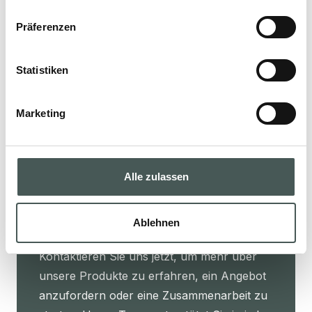
Entdecken Sie unsere textilen Bodenbeläge
Präferenzen
für den Objekt- und Wohnbereich und
gestalten Sie Ihre Räume mit Stil und
Statistiken
Eleganz.
Marketing
PRODUKTE
Alle zulassen
Ablehnen
Kontaktieren Sie uns
Kontaktieren Sie uns jetzt, um mehr über
unsere Produkte zu erfahren, ein Angebot
anzufordern oder eine Zusammenarbeit zu