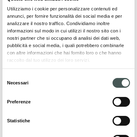
Utilizziamo i cookie per personalizzare contenuti ed
annunci, per fornire funzionalità dei social media e per
analizzare il nostro traffico. Condividiamo inoltre
informazioni sul modo in cui utilizzi il nostro sito con i
I nostri prodotti
nostri partner che si occupano di analisi dei dati web,
pubblicità e social media, i quali potrebbero combinarle
Scopri le nostre pavimentazioni tessili per il
con altre informazioni che hai fornito loro o che hanno
settore Contract e Residenziale, e arreda i
raccolto dal tuo utilizzo dei loro servizi.
tuoi interni con stile ed eleganza.
Selezione
Necessari
del
consenso
PRODOTTI
Preferenze
Statistiche
Mettiti in contatto