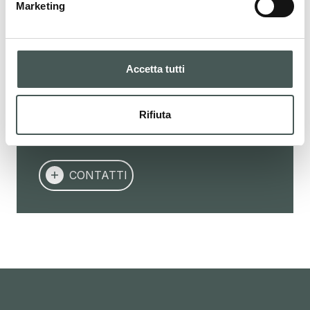
Marketing
Contattaci adesso per ottenere ulteriori
dettagli sui nostri prodotti, richiedere un
preventivo o iniziare una collaborazione. Il
nostro team dedicato è a tua disposizione
Accetta tutti
per fornirti assistenza in tutte le fasi del tuo
progetto.
Rifiuta
CONTATTI