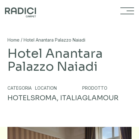
Vai al contenuto
/
Home
Hotel Anantara Palazzo Naiadi
Hotel Anantara
Palazzo Naiadi
CATEGORIA
LOCATION
PRODOTTO
HOTELS
ROMA, ITALIA
GLAMOUR