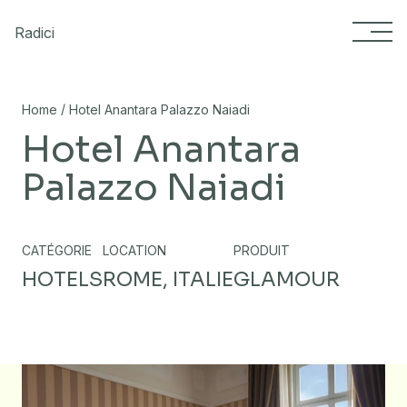
Skip to content
Radici
/
Home
Hotel Anantara Palazzo Naiadi
Hotel Anantara
Palazzo Naiadi
CATÉGORIE
LOCATION
PRODUIT
HOTELS
ROME, ITALIE
GLAMOUR