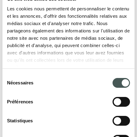
Les cookies nous permettent de personnaliser le contenu
et les annonces, d'offrir des fonctionnalités relatives aux
médias sociaux et d'analyser notre trafic. Nous
partageons également des informations sur l'utilisation de
Nos produits
notre site avec nos partenaires de médias sociaux, de
Découvrez nos revêtements de sol textiles
publicité et d'analyse, qui peuvent combiner celles-ci
avec d'autres informations que vous leur avez fournies
pour le secteur Contract et Résidentiel, et
ou qu'ils ont collectées lors de votre utilisation de leurs
meublez vos intérieurs avec style et
services.
élégance.
Sélection
Nécessaires
du
consentement
PRODUITS
Préférences
Statistiques
Entrez en contact