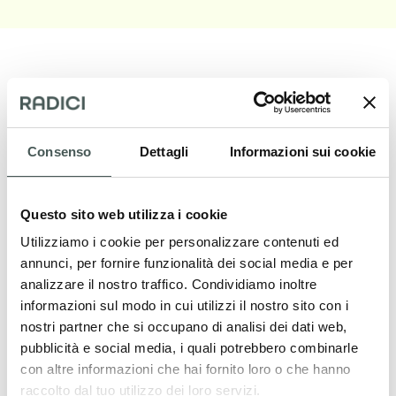
I nostri prodotti
Consenso
Dettagli
Informazioni sui cookie
Scopri le nostre pavimentazioni tessili per il
settore Contract e Residenziale, e arreda i
Questo sito web utilizza i cookie
tuoi interni con stile ed eleganza.
Utilizziamo i cookie per personalizzare contenuti ed
annunci, per fornire funzionalità dei social media e per
analizzare il nostro traffico. Condividiamo inoltre
informazioni sul modo in cui utilizzi il nostro sito con i
PRODOTTI
nostri partner che si occupano di analisi dei dati web,
pubblicità e social media, i quali potrebbero combinarle
con altre informazioni che hai fornito loro o che hanno
raccolto dal tuo utilizzo dei loro servizi.