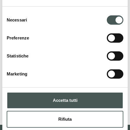
Mettiti in contatto
Selezione
Contattaci adesso per ottenere ulteriori
Necessari
del
dettagli sui nostri prodotti, richiedere un
consenso
preventivo o iniziare una collaborazione. Il
Preferenze
nostro team dedicato è a tua disposizione
per fornirti assistenza in tutte le fasi del tuo
Statistiche
progetto.
Marketing
CONTATTI
Accetta tutti
Rifiuta