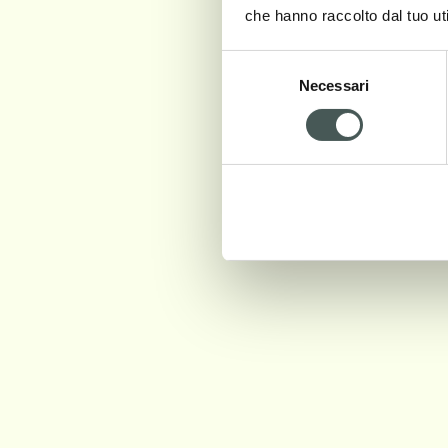
che hanno raccolto dal tuo uti
Selezione
Necessari
del
consenso
EDEN CORDA