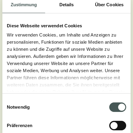
Zustimmung
Details
Über Cookies
Diese Webseite verwendet Cookies
Wir verwenden Cookies, um Inhalte und Anzeigen zu
personalisieren, Funktionen für soziale Medien anbieten
Technische Aspekte
zu können und die Zugriffe auf unsere Website zu
analysieren. Außerdem geben wir Informationen zu Ihrer
Verwendung unserer Website an unsere Partner für
POLNUTZSCHICHT
soziale Medien, Werbung und Analysen weiter. Unsere
100% Polypropylen
Partner führen diese Informationen möglicherweise mit
weiteren Daten zusammen, die Sie ihnen bereitgestellt
HERSTELLUNGSVERFAHREN
haben oder die sie im Rahmen Ihrer Nutzung der Dienste
Flat Woven
gesammelt haben.
Einwilligungsauswahl
Notwendig
POLHÖHE
Variabile
Präferenzen