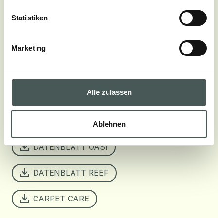
POLGEWICHT
± 1600 g/m²
Statistiken
Marketing
Download
Alle zulassen
DATENBLATT EDEN
EDEN CORDA
DATENBLATT IRIS
Ablehnen
DATENBLATT OASI
DATENBLATT REEF
CARPET CARE