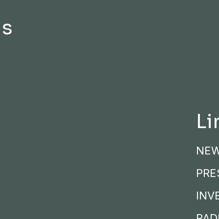
ds
Li
NE
PRE
INV
RADI