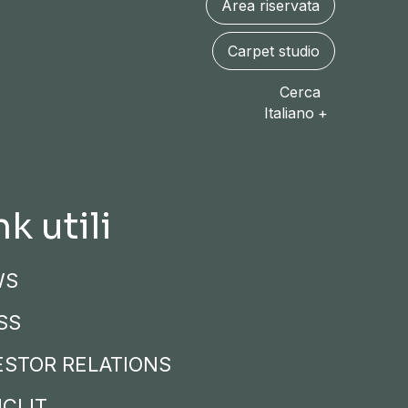
Area riservata
Carpet studio
Cerca
Italiano
nk utili
WS
SS
ESTOR RELATIONS
CI.IT