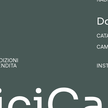
D
CAT
CAM
IZIONI
ENDITA
INS