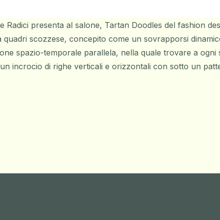
che Radici presenta al salone, Tartan Doodles del fashion d
 quadri scozzese, concepito come un sovrapporsi dinamico d
sione spazio-temporale parallela, nella quale trovare a ogn
n incrocio di righe verticali e orizzontali con sotto un patt