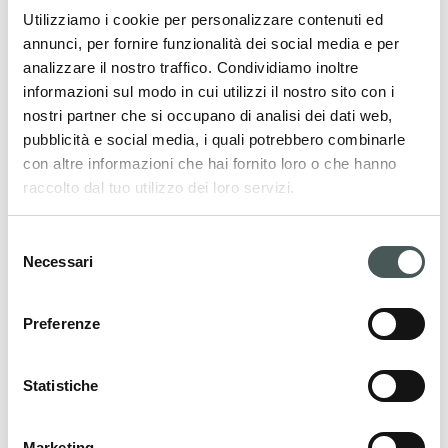
Utilizziamo i cookie per personalizzare contenuti ed
annunci, per fornire funzionalità dei social media e per
analizzare il nostro traffico. Condividiamo inoltre
I nostri prodotti
informazioni sul modo in cui utilizzi il nostro sito con i
nostri partner che si occupano di analisi dei dati web,
Scopri le nostre pavimentazioni tessili per il
pubblicità e social media, i quali potrebbero combinarle
con altre informazioni che hai fornito loro o che hanno
settore Contract e Residenziale, e arreda i
raccolto dal tuo utilizzo dei loro servizi.
tuoi interni con stile ed eleganza.
Selezione
Necessari
del
consenso
PRODOTTI
Preferenze
Statistiche
Mettiti in contatto
Contattaci adesso per ottenere ulteriori
Marketing