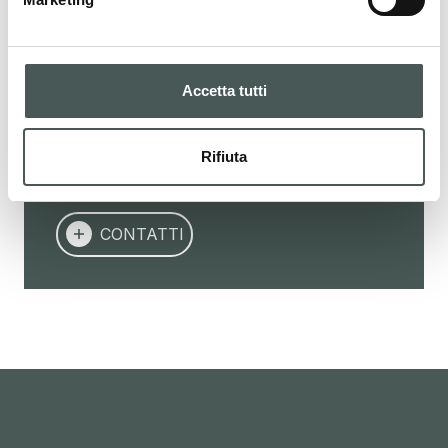
dettagli sui nostri prodotti, richiedere un
preventivo o iniziare una collaborazione. Il
nostro team dedicato è a tua disposizione
Accetta tutti
per fornirti assistenza in tutte le fasi del tuo
progetto.
Rifiuta
CONTATTI