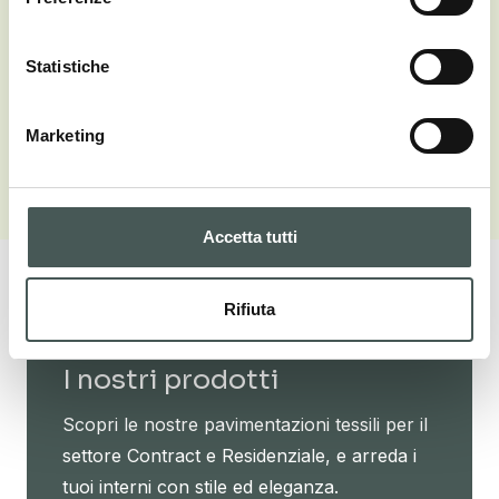
emblematico di come il design possa stimolare una
riflessione profonda sul rapporto tra spazio, suono
Statistiche
e percezione personale, offrendo ai visitatori
un’esperienza unica nel contesto della Milano
Design Week.​
Marketing
Accetta tutti
Rifiuta
I nostri prodotti
Scopri le nostre pavimentazioni tessili per il
settore Contract e Residenziale, e arreda i
tuoi interni con stile ed eleganza.