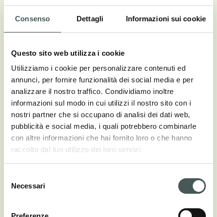
Consenso
Dettagli
Informazioni sui cookie
Questa installazione sonora immersiva, realizzata in
Questo sito web utilizza i cookie
collaborazione con Friendly Pressure, ha esplorato
Utilizziamo i cookie per personalizzare contenuti ed
il “texture of sound” attraverso un’esperienza audio
annunci, per fornire funzionalità dei social media e per
multisensoriale.​ Lo spazio di 50 m² è stato
analizzare il nostro traffico. Condividiamo inoltre
progettato per offrire un ambiente acustico ottimale,
informazioni sul modo in cui utilizzi il nostro sito con i
con un soffitto insonorizzato e la nostra moquette a
nostri partner che si occupano di analisi dei dati web,
pelo alto Bari contribuendo a un’esperienza sonora
pubblicità e social media, i quali potrebbero combinarle
con altre informazioni che hai fornito loro o che hanno
coinvolgente.
raccolto dal tuo utilizzo dei loro servizi.
Il sistema audio modulare, progettato da Friendly
Pressure, ha combinato estetica senza tempo con
Selezione
tecniche di produzione all’avanguardia, offrendo
Necessari
del
una riproduzione audio precisa ed emotiva.​ Friendly
consenso
Pressure: Studio One ha rappresentato un esempio
Preferenze