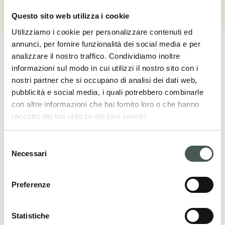
Vedi galleria
Questo sito web utilizza i cookie
Utilizziamo i cookie per personalizzare contenuti ed
annunci, per fornire funzionalità dei social media e per
analizzare il nostro traffico. Condividiamo inoltre
informazioni sul modo in cui utilizzi il nostro sito con i
nostri partner che si occupano di analisi dei dati web,
I nostri prodotti
pubblicità e social media, i quali potrebbero combinarle
con altre informazioni che hai fornito loro o che hanno
Scopri le nostre pavimentazioni tessili per il
raccolto dal tuo utilizzo dei loro servizi.
settore Contract e Residenziale, e arreda i
tuoi interni con stile ed eleganza.
Selezione
Necessari
del
consenso
Preferenze
PRODOTTI
Statistiche