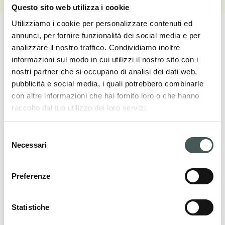
Questo sito web utilizza i cookie
Utilizziamo i cookie per personalizzare contenuti ed
annunci, per fornire funzionalità dei social media e per
analizzare il nostro traffico. Condividiamo inoltre
informazioni sul modo in cui utilizzi il nostro sito con i
nostri partner che si occupano di analisi dei dati web,
I nostri prodotti
pubblicità e social media, i quali potrebbero combinarle
Scopri le nostre pavimentazioni tessili per il
con altre informazioni che hai fornito loro o che hanno
raccolto dal tuo utilizzo dei loro servizi.
settore Contract e Residenziale, e arreda i
tuoi interni con stile ed eleganza.
Selezione
Necessari
del
consenso
PRODOTTI
Preferenze
Statistiche