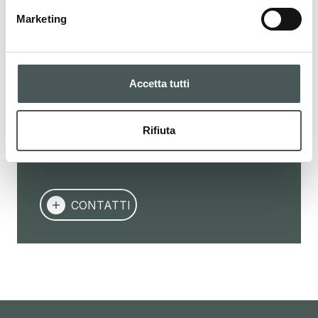
Mettiti in contatto
Marketing
Contattaci adesso per ottenere ulteriori
dettagli sui nostri prodotti, richiedere un
preventivo o iniziare una collaborazione. Il
Accetta tutti
nostro team dedicato è a tua disposizione
per fornirti assistenza in tutte le fasi del tuo
Rifiuta
progetto.
CONTATTI