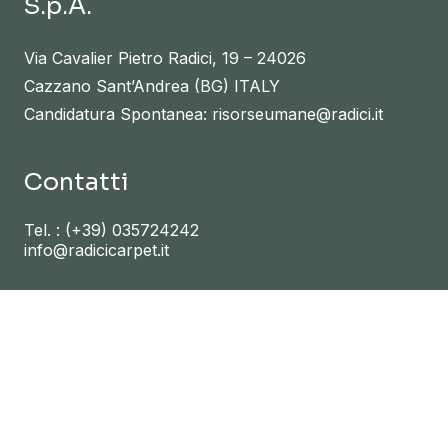
S.p.A.
Via Cavalier Pietro Radici, 19 – 24026
Cazzano Sant’Andrea (BG) ITALY
Candidatura Spontanea: risorseumane@radici.it
Contatti
Tel. :
(+39) 035724242
info@radicicarpet.it
Link utili
NEWS
PRESS
INVESTOR RELATIONS
RADICI.IT