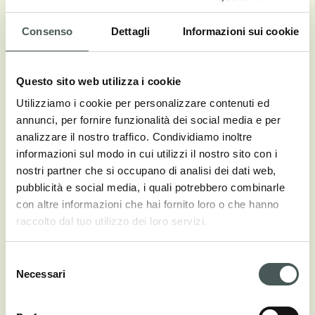
Consenso
Dettagli
Informazioni sui cookie
Vedi tutti i colori
Questo sito web utilizza i cookie
Utilizziamo i cookie per personalizzare contenuti ed
annunci, per fornire funzionalità dei social media e per
Aspetti tecnici
analizzare il nostro traffico. Condividiamo inoltre
informazioni sul modo in cui utilizzi il nostro sito con i
nostri partner che si occupano di analisi dei dati web,
COMPOSIZIONE
pubblicità e social media, i quali potrebbero combinarle
100% PA Solution Dyed
con altre informazioni che hai fornito loro o che hanno
raccolto dal tuo utilizzo dei loro servizi.
COSTRUZIONE
Tufting
Selezione
Necessari
del
ALTEZZA PELO
consenso
± 3.5 mm