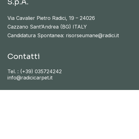
S.p.A.
Via Cavalier Pietro Radici, 19 – 24026
Cazzano Sant’Andrea (BG) ITALY
Candidatura Spontanea: risorseumane@radici.it
Contatti
Tel. :
(+39) 035724242
info@radicicarpet.it
Link utili
NEWS
PRESS
INVESTOR RELATIONS
RADICI.IT