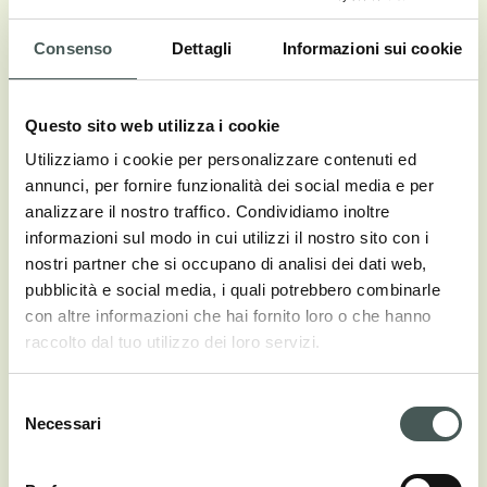
Consenso
Dettagli
Informazioni sui cookie
Vedi tutti i colori
Questo sito web utilizza i cookie
Utilizziamo i cookie per personalizzare contenuti ed
annunci, per fornire funzionalità dei social media e per
Aspetti tecnici
analizzare il nostro traffico. Condividiamo inoltre
informazioni sul modo in cui utilizzi il nostro sito con i
nostri partner che si occupano di analisi dei dati web,
COMPOSIZIONE
pubblicità e social media, i quali potrebbero combinarle
100% PA Solution Dyed
con altre informazioni che hai fornito loro o che hanno
raccolto dal tuo utilizzo dei loro servizi.
COSTRUZIONE
Tufting
Selezione
Necessari
del
ALTEZZA PELO
consenso
± 3.0 mm