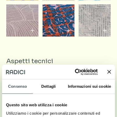
Aspetti tecnici
COMPOSIZIONE
100% Poliammide
Consenso
Dettagli
Informazioni sui cookie
COSTRUZIONE
Tufting stampato
Questo sito web utilizza i cookie
Utilizziamo i cookie per personalizzare contenuti ed
ALTEZZA PELO