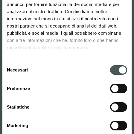
Cerca
annunci, per fornire funzionalità dei social media e per
Italiano
analizzare il nostro traffico. Condividiamo inoltre
informazioni sul modo in cui utilizzi il nostro sito con i
nostri partner che si occupano di analisi dei dati web,
Radici Pietro Industries & Brands
pubblicità e social media, i quali potrebbero combinarle
S.p.A.
con altre informazioni che hai fornito loro o che hanno
raccolto dal tuo utilizzo dei loro servizi.
Via Cavalier Pietro Radici, 19 – 24026
Selezione
Cazzano Sant’Andrea (BG) ITALY
Necessari
del
Candidatura Spontanea: risorseumane@radici.it
consenso
Preferenze
Contatti
Statistiche
Tel. :
(+39) 035724242
info@radicicarpet.it
Marketing
Link utili