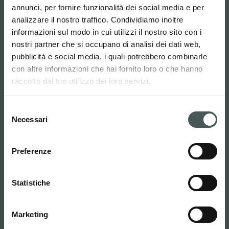
Cerca
annunci, per fornire funzionalità dei social media e per
Italiano
analizzare il nostro traffico. Condividiamo inoltre
informazioni sul modo in cui utilizzi il nostro sito con i
nostri partner che si occupano di analisi dei dati web,
Radici Pietro Industries & Brands
pubblicità e social media, i quali potrebbero combinarle
S.p.A.
con altre informazioni che hai fornito loro o che hanno
raccolto dal tuo utilizzo dei loro servizi.
Via Cavalier Pietro Radici, 19 – 24026
Selezione
Cazzano Sant’Andrea (BG) ITALY
Necessari
del
Candidatura Spontanea: risorseumane@radici.it
consenso
Preferenze
Contatti
Statistiche
Tel. :
(+39) 035724242
info@radicicarpet.it
Marketing
Link utili