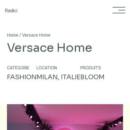
Skip to content
Radici
/
Home
Versace Home
Versace Home
CATÉGORIE
LOCATION
PRODUITS
FASHION
MILAN, ITALIE
BLOOM