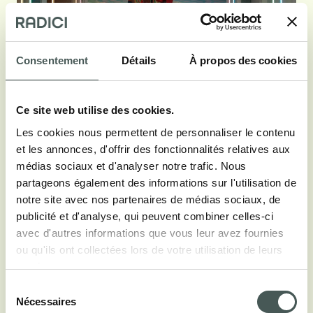
Consentement
Détails
À propos des cookies
Ce site web utilise des cookies.
Les cookies nous permettent de personnaliser le contenu
et les annonces, d'offrir des fonctionnalités relatives aux
Voir moins
médias sociaux et d'analyser notre trafic. Nous
partageons également des informations sur l'utilisation de
notre site avec nos partenaires de médias sociaux, de
publicité et d'analyse, qui peuvent combiner celles-ci
avec d'autres informations que vous leur avez fournies
ou qu'ils ont collectées lors de votre utilisation de leurs
Dans un projet qui associe l’univers de la mode à
services.
celui de la décoration intérieure, Versace présente la
Sélection
Nécessaires
Versace Home au Fuorisalone 2019, un espace
du