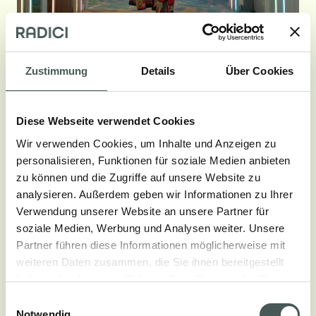
Zustimmung
Details
Über Cookies
Diese Webseite verwendet Cookies
Wir verwenden Cookies, um Inhalte und Anzeigen zu
Anzeigen Sehen Sie weniger
personalisieren, Funktionen für soziale Medien anbieten
zu können und die Zugriffe auf unsere Website zu
analysieren. Außerdem geben wir Informationen zu Ihrer
Verwendung unserer Website an unsere Partner für
soziale Medien, Werbung und Analysen weiter. Unsere
Partner führen diese Informationen möglicherweise mit
weiteren Daten zusammen, die Sie ihnen bereitgestellt
In einem Projekt, das die Welten der Mode und des
haben oder die sie im Rahmen Ihrer Nutzung der Dienste
Home Decor vereint, präsentiert Versace die
gesammelt haben.
Einwilligungsauswahl
Versace Home auf dem Fuorisalone 2019, einen
Notwendig