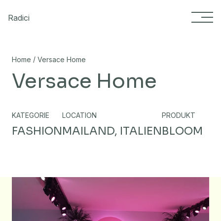
Skip to content
Radici
/
Home
Versace Home
Versace Home
KATEGORIE
LOCATION
PRODUKT
FASHION
MAILAND, ITALIEN
BLOOM