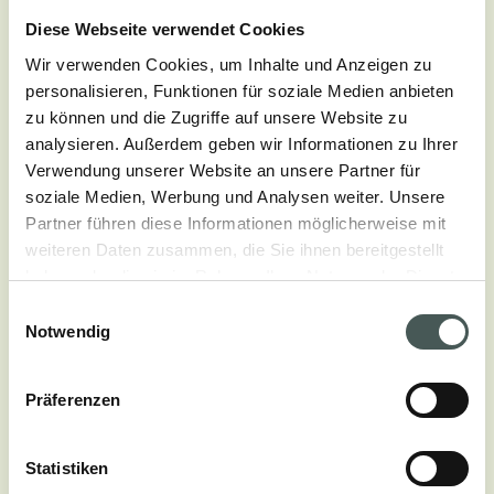
Die französische Architektin Odile Decq entwirft das
Diese Webseite verwendet Cookies
neue Restaurant der Oper Garnier im zweiten
Arrondissement von Paris. Prächtige Glaswände
Wir verwenden Cookies, um Inhalte und Anzeigen zu
personalisieren, Funktionen für soziale Medien anbieten
schützen den originalen Stein, geschwungene
zu können und die Zugriffe auf unsere Website zu
Strukturen definieren den neuen Raum, und die
analysieren. Außerdem geben wir Informationen zu Ihrer
einfache Verwendung von Weiß und Rot, der Farbe
Verwendung unserer Website an unsere Partner für
des “Abetone”-Wollbodens, schafft eine Umgebung,
soziale Medien, Werbung und Analysen weiter. Unsere
die sowohl minimalistisch als auch prächtig,
Partner führen diese Informationen möglicherweise mit
zeitgenössisch und historisch ist. Das Gebäude, das
weiteren Daten zusammen, die Sie ihnen bereitgestellt
haben oder die sie im Rahmen Ihrer Nutzung der Dienste
ursprünglich vom Architekten Charles Garnier im
gesammelt haben.
Einwilligungsauswahl
Stil des Barock-Revivals entworfen wurde, wurde
Notwendig
1875 eröffnet. Im Laufe der Jahre wurde es als
Opéra de Paris, L’Opéra Garnier, Paris Opéra und
Präferenzen
L’Opéra Populaire bekannt. Seine Architektur hat
einen neuen Stil für Gebäude, die der Oper
gewidmet sind, festgelegt.
Statistiken