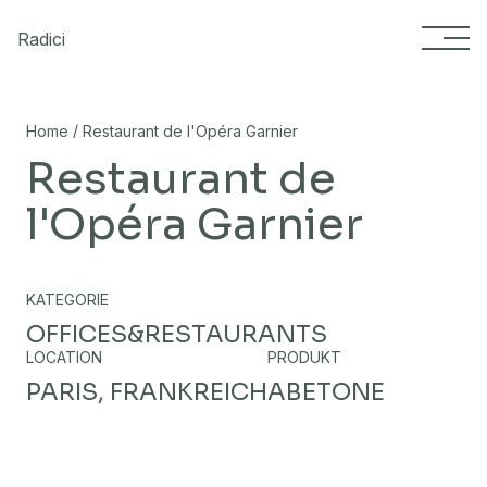
Skip to content
Radici
/
Home
Restaurant de l'Opéra Garnier
Restaurant de
l'Opéra Garnier
KATEGORIE
OFFICES&RESTAURANTS
LOCATION
PRODUKT
PARIS, FRANKREICH
ABETONE