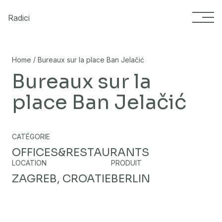
Skip to content
Radici
/
Home
Bureaux sur la place Ban Jelačić
Bureaux sur la
place Ban Jelačić
CATÉGORIE
OFFICES&RESTAURANTS
LOCATION
PRODUIT
ZAGREB, CROATIE
BERLIN