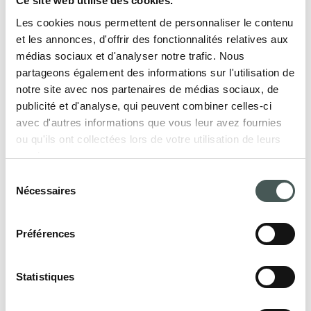
Ce site web utilise des cookies.
Les cookies nous permettent de personnaliser le contenu
et les annonces, d'offrir des fonctionnalités relatives aux
médias sociaux et d'analyser notre trafic. Nous
partageons également des informations sur l'utilisation de
Nos produits
notre site avec nos partenaires de médias sociaux, de
publicité et d'analyse, qui peuvent combiner celles-ci
Découvrez nos revêtements de sol textiles
avec d'autres informations que vous leur avez fournies
pour le secteur Contract et Résidentiel, et
ou qu'ils ont collectées lors de votre utilisation de leurs
meublez vos intérieurs avec style et
services.
élégance.
Sélection
Nécessaires
du
consentement
Préférences
PRODUITS
Statistiques