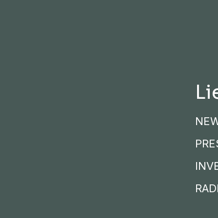
Li
NE
PRE
INV
RADI