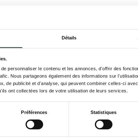
Détails
Entrez 
ies.
e personnaliser le contenu et les annonces, d'offrir des fonctio
tiles pour le
Contactez-nous dès
rafic. Nous partageons également des informations sur l'utilisati
ublez vos intérieurs
détails sur nos pro
, de publicité et d'analyse, qui peuvent combiner celles-ci avec
commencer une colla
ils ont collectées lors de votre utilisation de leurs services.
votre disposition po
phases de votre pro
Préférences
Statistiques