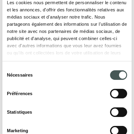
Les cookies nous permettent de personnaliser le contenu
et les annonces, d'offrir des fonctionnalités relatives aux
médias sociaux et d'analyser notre trafic. Nous
Nos produits
partageons également des informations sur l'utilisation de
notre site avec nos partenaires de médias sociaux, de
Découvrez nos revêtements de sol textiles
publicité et d'analyse, qui peuvent combiner celles-ci
pour le secteur Contract et Résidentiel, et
avec d'autres informations que vous leur avez fournies
meublez vos intérieurs avec style et
ou qu'ils ont collectées lors de votre utilisation de leurs
élégance.
services.
Sélection
Nécessaires
du
consentement
PRODUITS
Préférences
Statistiques
Entrez en contact
Marketing
Contactez-nous dès maintenant pour