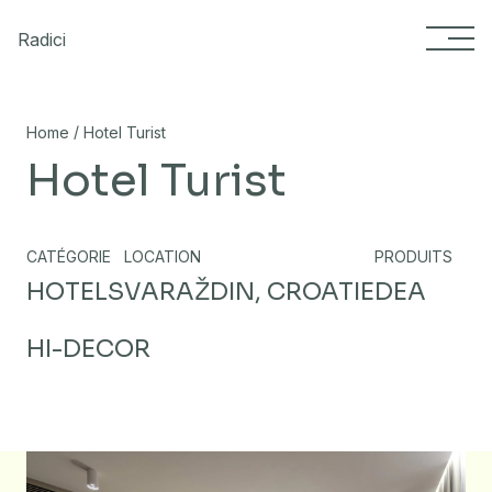
Skip to content
Radici
/
Home
Hotel Turist
Hotel Turist
CATÉGORIE
LOCATION
PRODUITS
HOTELS
VARAŽDIN, CROATIE
DEA
HI-DECOR