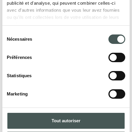
publicité et d'analyse, qui peuvent combiner celles-ci
avec d'autres informations que vous leur avez fournies
PRODUITS
ou qu'ils ont collectées lors de votre utilisation de leurs
services.
Sélection
Nécessaires
du
Entrez en contact
consentement
Préférences
Contactez-nous dès maintenant pour
obtenir plus de détails sur nos produits,
Statistiques
demander un devis ou commencer une
collaboration. Notre équipe dédiée est à
votre disposition pour vous assister dans
Marketing
toutes les phases de votre projet.
Tout autoriser
CONTACTS