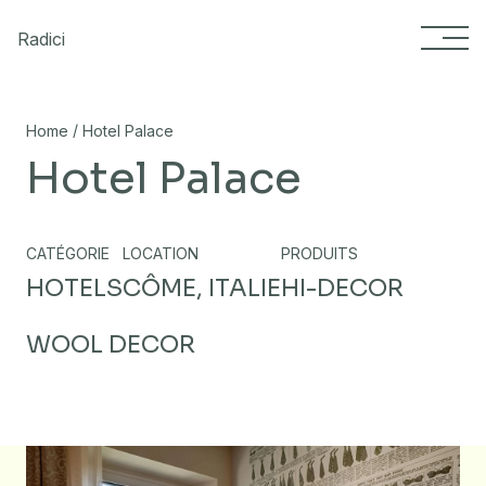
Skip to content
Radici
/
Home
Hotel Palace
Hotel Palace
CATÉGORIE
LOCATION
PRODUITS
HOTELS
CÔME, ITALIE
HI-DECOR
WOOL DECOR