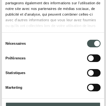
partageons également des informations sur l'utilisation de
meublez vos intérieurs avec style et
notre site avec nos partenaires de médias sociaux, de
élégance.
publicité et d'analyse, qui peuvent combiner celles-ci
avec d'autres informations que vous leur avez fournies
ou qu'ils ont collectées lors de votre utilisation de leurs
services.
PRODUITS
Sélection
Nécessaires
du
consentement
Préférences
Entrez en contact
Contactez-nous dès maintenant pour
Statistiques
obtenir plus de détails sur nos produits,
demander un devis ou commencer une
Marketing
collaboration. Notre équipe dédiée est à
votre disposition pour vous assister dans
toutes les phases de votre projet.