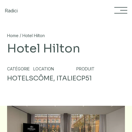
Skip to content
Radici
/
Home
Hotel Hilton
Hotel Hilton
CATÉGORIE
LOCATION
PRODUIT
HOTELS
CÔME, ITALIE
CP51