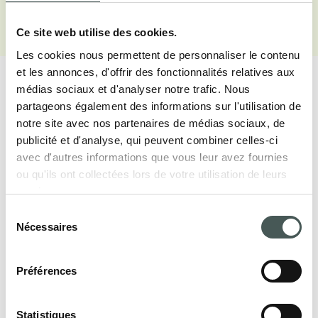
Voir galerie
Ce site web utilise des cookies.
Les cookies nous permettent de personnaliser le contenu
et les annonces, d'offrir des fonctionnalités relatives aux
médias sociaux et d'analyser notre trafic. Nous
partageons également des informations sur l'utilisation de
notre site avec nos partenaires de médias sociaux, de
publicité et d'analyse, qui peuvent combiner celles-ci
Nos produits
avec d'autres informations que vous leur avez fournies
Découvrez nos revêtements de sol textiles
ou qu'ils ont collectées lors de votre utilisation de leurs
services.
pour le secteur Contract et Résidentiel, et
Sélection
meublez vos intérieurs avec style et
Nécessaires
du
élégance.
consentement
Préférences
PRODUITS
Statistiques