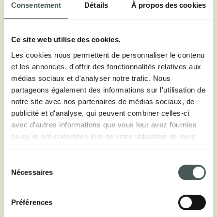
Consentement
Détails
À propos des cookies
Ce site web utilise des cookies.
Les cookies nous permettent de personnaliser le contenu
Voir toutes les couleurs
et les annonces, d'offrir des fonctionnalités relatives aux
médias sociaux et d'analyser notre trafic. Nous
partageons également des informations sur l'utilisation de
notre site avec nos partenaires de médias sociaux, de
Informationes techniques
publicité et d'analyse, qui peuvent combiner celles-ci
avec d'autres informations que vous leur avez fournies
ou qu'ils ont collectées lors de votre utilisation de leurs
COMPOSITION
services.
90% Laine 10% PE
Sélection
Nécessaires
du
TECHNIQUE DU FABRICATION
consentement
Tufting
Préférences
HAUTEUR DU VELOURS