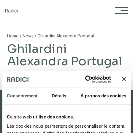
Skip to content
Radici
/
/
Home
News
Ghilardini Alexandra Portugal
Ghilardini
Alexandra Portugal
02/11/2023
Consentement
Détails
À propos des cookies
Ce site web utilise des cookies.
Espace réservé
Carpet studio
Les cookies nous permettent de personnaliser le contenu
Cherche