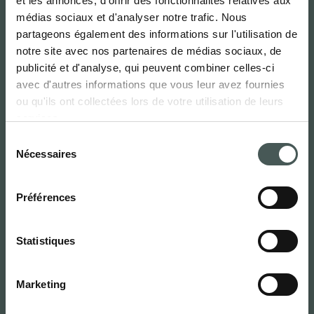
et les annonces, d'offrir des fonctionnalités relatives aux
médias sociaux et d'analyser notre trafic. Nous
Français
partageons également des informations sur l'utilisation de
notre site avec nos partenaires de médias sociaux, de
publicité et d'analyse, qui peuvent combiner celles-ci
Radici Pietro Industries & Brands
avec d'autres informations que vous leur avez fournies
S.p.A.
ou qu'ils ont collectées lors de votre utilisation de leurs
services.
Via Cavalier Pietro Radici, 19 – 24026
Sélection
Cazzano Sant’Andrea (BG) ITALIE
Nécessaires
du
consentement
Contacts
Préférences
Tél.:
(+39) 035724242
Statistiques
info@radicicarpet.it
Liens utiles
Marketing
NEWS