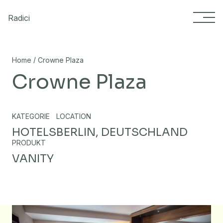
Skip to content
Radici
/
Home
Crowne Plaza
Crowne Plaza
KATEGORIE
LOCATION
HOTELS
BERLIN, DEUTSCHLAND
PRODUKT
VANITY