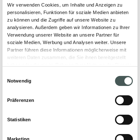
Wir verwenden Cookies, um Inhalte und Anzeigen zu
personalisieren, Funktionen für soziale Medien anbieten
zu können und die Zugriffe auf unsere Website zu
analysieren. Außerdem geben wir Informationen zu Ihrer
Unsere Produkte
Verwendung unserer Website an unsere Partner für
soziale Medien, Werbung und Analysen weiter. Unsere
Entdecken Sie unsere textilen Bodenbeläge
Partner führen diese Informationen möglicherweise mit
für den Objekt- und Wohnbereich und
weiteren Daten zusammen, die Sie ihnen bereitgestellt
gestalten Sie Ihre Räume mit Stil und
haben oder die sie im Rahmen Ihrer Nutzung der Dienste
gesammelt haben.
Eleganz.
Einwilligungsauswahl
Notwendig
Präferenzen
PRODUKTE
Statistiken
Kontaktieren Sie uns
Marketing