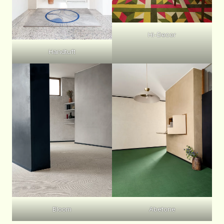
Hi-Decor
Handtuft
Bloom
Abetone