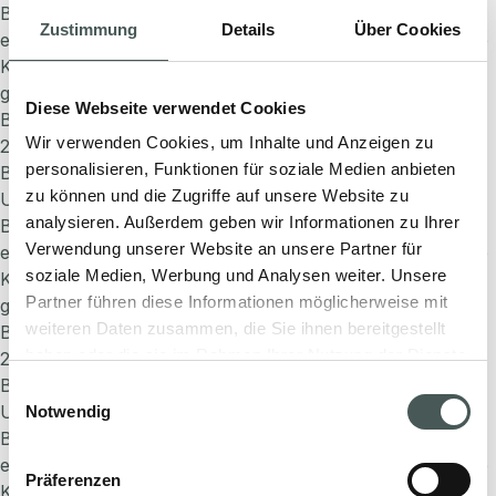
Bereiche konzipiert sind, bieten Modularität, Vielseitigkeit,
Zustimmung
Details
Über Cookies
einfache Austauschbarkeit, Stil und Funktionalität. Unsere
Kreationen gehen über einfache Designböden hinaus und
garantieren ein hohes Maß an Haltbarkeit und Komfort.
Diese Webseite verwendet Cookies
Berlin
Wir verwenden Cookies, um Inhalte und Anzeigen zu
23/04/2024
personalisieren, Funktionen für soziale Medien anbieten
By
Valentina Gamba
zu können und die Zugriffe auf unsere Website zu
Unsere Fliesenkollektionen, die für stark frequentierte
analysieren. Außerdem geben wir Informationen zu Ihrer
Bereiche konzipiert sind, bieten Modularität, Vielseitigkeit,
Verwendung unserer Website an unsere Partner für
einfache Austauschbarkeit, Stil und Funktionalität. Unsere
soziale Medien, Werbung und Analysen weiter. Unsere
Kreationen gehen über einfache Designböden hinaus und
Partner führen diese Informationen möglicherweise mit
garantieren ein hohes Maß an Haltbarkeit und Komfort.
weiteren Daten zusammen, die Sie ihnen bereitgestellt
Barcelona
haben oder die sie im Rahmen Ihrer Nutzung der Dienste
23/04/2024
gesammelt haben.
By
Valentina Gamba
Einwilligungsauswahl
Unsere Fliesenkollektionen, die für stark frequentierte
Notwendig
Bereiche konzipiert sind, bieten Modularität, Vielseitigkeit,
einfache Austauschbarkeit, Stil und Funktionalität. Unsere
Präferenzen
Kreationen gehen über einfache Designböden hinaus und