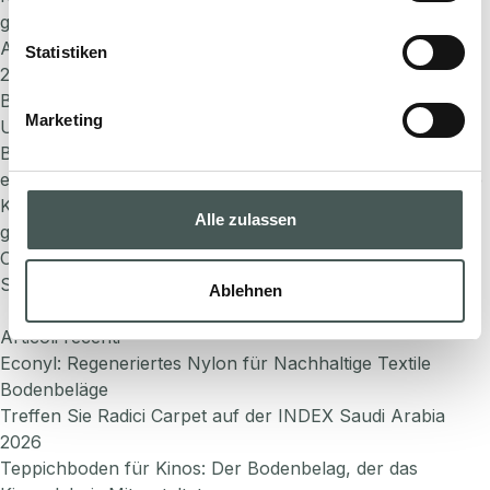
garantieren ein hohes Maß an Haltbarkeit und Komfort.
Athens
Statistiken
23/04/2024
By
Valentina Gamba
Marketing
Unsere Fliesenkollektionen, die für stark frequentierte
Bereiche konzipiert sind, bieten Modularität, Vielseitigkeit,
einfache Austauschbarkeit, Stil und Funktionalität. Unsere
Kreationen gehen über einfache Designböden hinaus und
Alle zulassen
garantieren ein hohes Maß an Haltbarkeit und Komfort.
Posts
Older posts
navigation
Search
Ablehnen
Search
Articoli recenti
Econyl: Regeneriertes Nylon für Nachhaltige Textile
Bodenbeläge
Treffen Sie Radici Carpet auf der INDEX Saudi Arabia
2026
Teppichboden für Kinos: Der Bodenbelag, der das