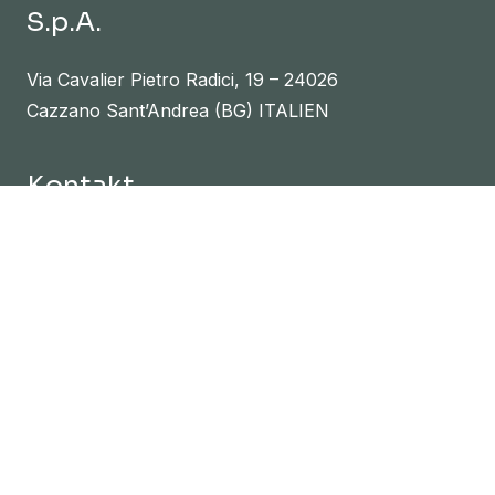
S.p.A.
Via Cavalier Pietro Radici, 19 – 24026
Cazzano Sant’Andrea (BG) ITALIEN
Kontakt
Tel. :
(+39) 39035724242
info@radicicarpet.it
Nützliche Links
NEWS
PRESS
INVESTOR RELATIONS
RADICI.IT