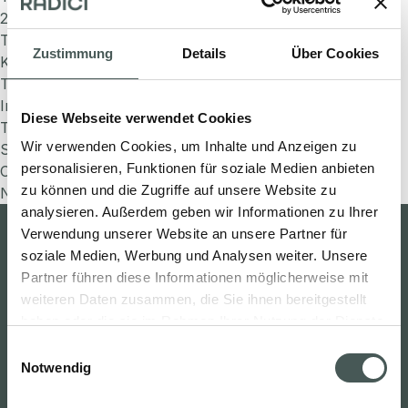
2026
Teppichboden für Kinos: Der Bodenbelag, der das
Zustimmung
Details
Über Cookies
Kinoerlebnis Mitgestaltet
Teppichboden für Allergiker: Mehr Wohlbefinden in
Innenräumen
Diese Webseite verwendet Cookies
Teppichboden mit Brandschutz: Brandverhalten für mehr
Wir verwenden Cookies, um Inhalte und Anzeigen zu
Sicherheit in der Planung
personalisieren, Funktionen für soziale Medien anbieten
Commenti recenti
zu können und die Zugriffe auf unsere Website zu
No comments to show.
analysieren. Außerdem geben wir Informationen zu Ihrer
Verwendung unserer Website an unsere Partner für
soziale Medien, Werbung und Analysen weiter. Unsere
Partner führen diese Informationen möglicherweise mit
Beschränktes Gebiet
Carpet studio
weiteren Daten zusammen, die Sie ihnen bereitgestellt
haben oder die sie im Rahmen Ihrer Nutzung der Dienste
Suche nach
gesammelt haben.
Einwilligungsauswahl
Deutsch
Notwendig