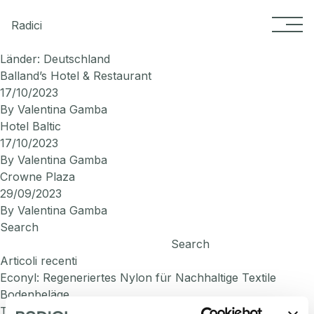
Skip to content
Radici
Länder:
Deutschland
Balland’s Hotel & Restaurant
17/10/2023
By
Valentina Gamba
Hotel Baltic
17/10/2023
By
Valentina Gamba
Crowne Plaza
29/09/2023
By
Valentina Gamba
Search
Search
Articoli recenti
Econyl: Regeneriertes Nylon für Nachhaltige Textile
Bodenbeläge
Treffen Sie Radici Carpet auf der INDEX Saudi Arabia