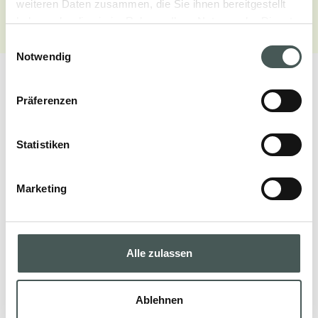
weiteren Daten zusammen, die Sie ihnen bereitgestellt
haben oder die sie im Rahmen Ihrer Nutzung der Dienste
gesammelt haben.
Einwilligungsauswahl
Notwendig
Präferenzen
Unsere Produkte
Statistiken
Entdecken Sie unsere textilen Bodenbeläge
Marketing
für den Objekt- und Wohnbereich und
gestalten Sie Ihre Räume mit Stil und
Eleganz.
Alle zulassen
Ablehnen
PRODUKTE