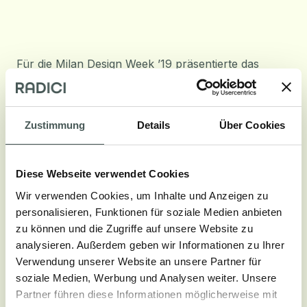
Für die Milan Design Week ’19 präsentierte das
kreative Studio DesignByGemini die Installation ‘The
Pool Club’. Das Projekt befindet sich in einem
Container, in dem Formen und Farben von Miami
Zustimmung
Details
Über Cookies
und den 90er Jahren inspiriert sind, mit Neonfarben
und tropischer Stimmung. Die Einrichtung ist darauf
Diese Webseite verwendet Cookies
ausgerichtet, die Besucher einzubeziehen und die
Wir verwenden Cookies, um Inhalte und Anzeigen zu
Inhalte in den sozialen Medien zu teilen, und spiegelt
personalisieren, Funktionen für soziale Medien anbieten
das kreative Format des Studios wider, das Design
zu können und die Zugriffe auf unsere Website zu
und Kommunikation vereint. Für die Gelegenheit
analysieren. Außerdem geben wir Informationen zu Ihrer
wurde eine vom Studio entworfene, auf der
Verwendung unserer Website an unsere Partner für
recycelbaren Basis “Bloom” angepasste
soziale Medien, Werbung und Analysen weiter. Unsere
Teppichboden entworfen.
Partner führen diese Informationen möglicherweise mit