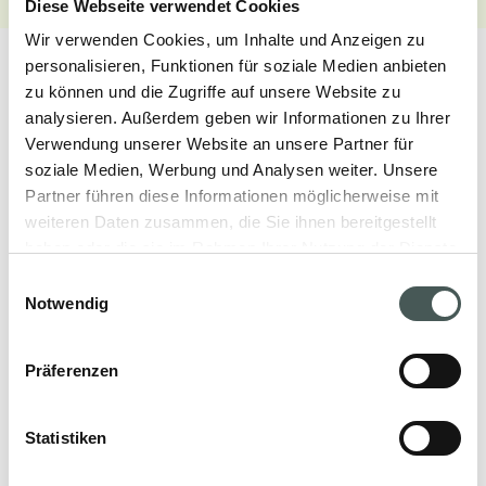
Diese Webseite verwendet Cookies
Wir verwenden Cookies, um Inhalte und Anzeigen zu
personalisieren, Funktionen für soziale Medien anbieten
zu können und die Zugriffe auf unsere Website zu
analysieren. Außerdem geben wir Informationen zu Ihrer
Verwendung unserer Website an unsere Partner für
Unsere Produkte
soziale Medien, Werbung und Analysen weiter. Unsere
Partner führen diese Informationen möglicherweise mit
Entdecken Sie unsere textilen Bodenbeläge
weiteren Daten zusammen, die Sie ihnen bereitgestellt
für den Objekt- und Wohnbereich und
haben oder die sie im Rahmen Ihrer Nutzung der Dienste
gestalten Sie Ihre Räume mit Stil und
gesammelt haben.
Einwilligungsauswahl
Eleganz.
Notwendig
Präferenzen
PRODUKTE
Statistiken