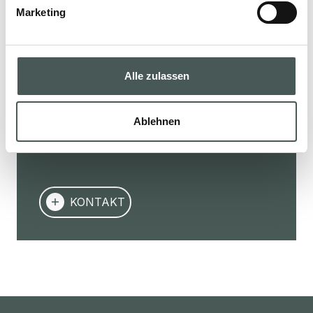
Marketing
Kontaktieren Sie uns
Kontaktieren Sie uns jetzt, um mehr über
unsere Produkte zu erfahren, ein Angebot
Alle zulassen
anzufordern oder eine Zusammenarbeit zu
starten. Unser Team unterstützt Sie in jeder
Ablehnen
Phase Ihres Projekts.
KONTAKT