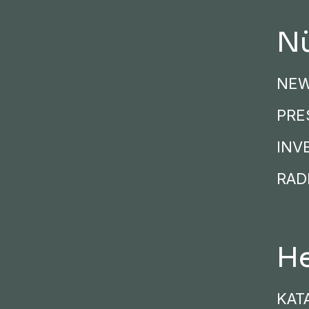
Nü
NE
PRE
INV
RADI
He
KAT