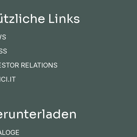
tzliche Links
WS
SS
ESTOR RELATIONS
CI.IT
runterladen
ALOGE