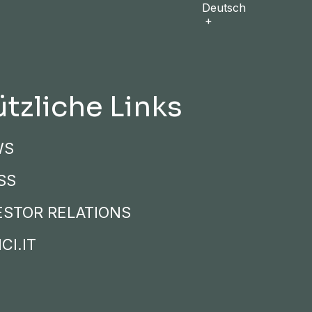
Deutsch
tzliche Links
WS
SS
ESTOR RELATIONS
CI.IT