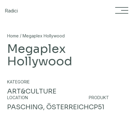
Skip to content
Radici
/
Home
Megaplex Hollywood
Megaplex
Hollywood
KATEGORIE
ART&CULTURE
LOCATION
PRODUKT
PASCHING, ÖSTERREICH
CP51