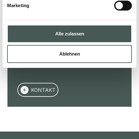
Marketing
Kontaktieren Sie uns
Kontaktieren Sie uns jetzt, um mehr über
unsere Produkte zu erfahren, ein Angebot
Alle zulassen
anzufordern oder eine Zusammenarbeit zu
starten. Unser Team unterstützt Sie in jeder
Ablehnen
Phase Ihres Projekts.
KONTAKT