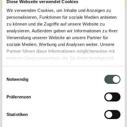
Diese Webseite verwendet Cookies
Wir verwenden Cookies, um Inhalte und Anzeigen zu
personalisieren, Funktionen für soziale Medien anbieten
zu können und die Zugriffe auf unsere Website zu
analysieren. Außerdem geben wir Informationen zu Ihrer
Verwendung unserer Website an unsere Partner für
Unsere Produkte
soziale Medien, Werbung und Analysen weiter. Unsere
Partner führen diese Informationen möglicherweise mit
Entdecken Sie unsere textilen Bodenbeläge
weiteren Daten zusammen, die Sie ihnen bereitgestellt
für den Objekt- und Wohnbereich und
haben oder die sie im Rahmen Ihrer Nutzung der Dienste
gestalten Sie Ihre Räume mit Stil und
gesammelt haben.
Einwilligungsauswahl
Eleganz.
Notwendig
Präferenzen
PRODUKTE
Statistiken