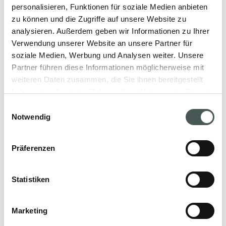
personalisieren, Funktionen für soziale Medien anbieten
zu können und die Zugriffe auf unsere Website zu
Unsere Produkte
analysieren. Außerdem geben wir Informationen zu Ihrer
Verwendung unserer Website an unsere Partner für
Entdecken Sie unsere textilen Bodenbeläge
soziale Medien, Werbung und Analysen weiter. Unsere
für den Objekt- und Wohnbereich und
Partner führen diese Informationen möglicherweise mit
gestalten Sie Ihre Räume mit Stil und
weiteren Daten zusammen, die Sie ihnen bereitgestellt
Eleganz.
haben oder die sie im Rahmen Ihrer Nutzung der Dienste
gesammelt haben.
Einwilligungsauswahl
Notwendig
PRODUKTE
Präferenzen
Statistiken
Kontaktieren Sie uns
Marketing
Kontaktieren Sie uns jetzt, um mehr über