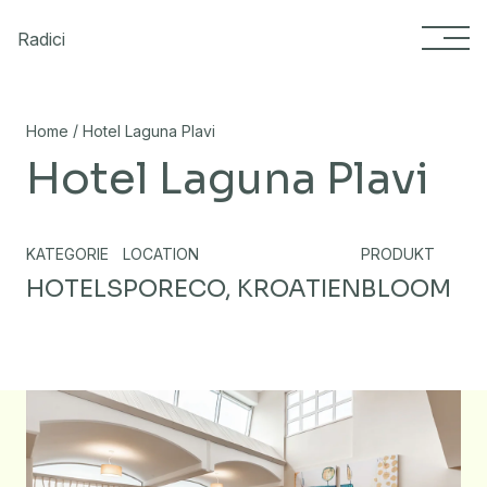
Skip to content
Radici
/
Home
Hotel Laguna Plavi
Hotel Laguna Plavi
KATEGORIE
LOCATION
PRODUKT
HOTELS
PORECO, KROATIEN
BLOOM