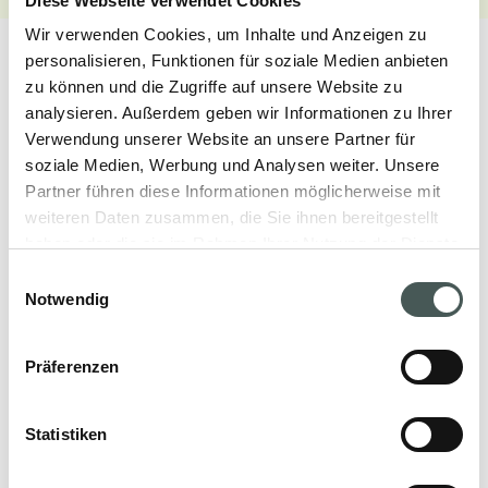
Diese Webseite verwendet Cookies
Wir verwenden Cookies, um Inhalte und Anzeigen zu
personalisieren, Funktionen für soziale Medien anbieten
zu können und die Zugriffe auf unsere Website zu
analysieren. Außerdem geben wir Informationen zu Ihrer
Verwendung unserer Website an unsere Partner für
Unsere Produkte
soziale Medien, Werbung und Analysen weiter. Unsere
Partner führen diese Informationen möglicherweise mit
Entdecken Sie unsere textilen Bodenbeläge
weiteren Daten zusammen, die Sie ihnen bereitgestellt
für den Objekt- und Wohnbereich und
haben oder die sie im Rahmen Ihrer Nutzung der Dienste
gestalten Sie Ihre Räume mit Stil und
gesammelt haben.
Einwilligungsauswahl
Eleganz.
Notwendig
Präferenzen
PRODUKTE
Statistiken