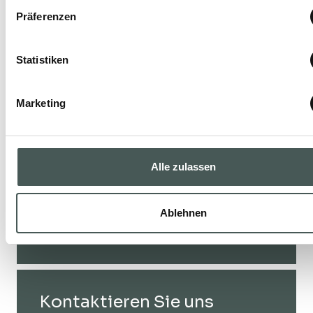
Präferenzen
Statistiken
Unsere Produkte
Entdecken Sie unsere textilen Bodenbeläge
Marketing
für den Objekt- und Wohnbereich und
gestalten Sie Ihre Räume mit Stil und
Eleganz.
Alle zulassen
Ablehnen
PRODUKTE
Kontaktieren Sie uns