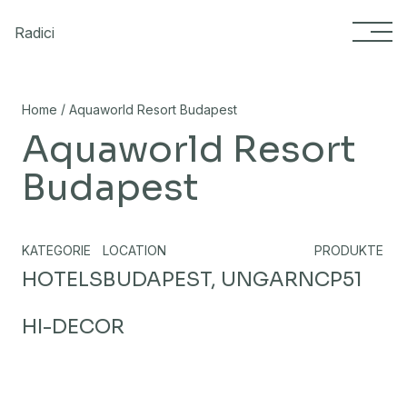
Skip to content
Radici
/
Home
Aquaworld Resort Budapest
Aquaworld Resort
Budapest
KATEGORIE
LOCATION
PRODUKTE
HOTELS
BUDAPEST, UNGARN
CP51
HI-DECOR