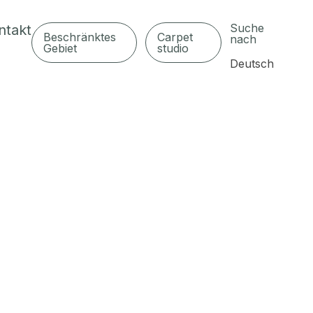
Suche
ntakt
Beschränktes
Carpet
nach
Gebiet
studio
Deutsch