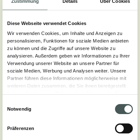
Zustimmung
Details
Über Cookies
Diese Webseite verwendet Cookies
Wir verwenden Cookies, um Inhalte und Anzeigen zu
personalisieren, Funktionen für soziale Medien anbieten
zu können und die Zugriffe auf unsere Website zu
analysieren. Außerdem geben wir Informationen zu Ihrer
Verwendung unserer Website an unsere Partner für
soziale Medien, Werbung und Analysen weiter. Unsere
Technische Aspekte
Partner führen diese Informationen möglicherweise mit
weiteren Daten zusammen, die Sie ihnen bereitgestellt
haben oder die sie im Rahmen Ihrer Nutzung der Dienste
POLNUTZSCHICHT
gesammelt haben.
Einwilligungsauswahl
100% Polyamid
Notwendig
HERSTELLUNGSVERFAHREN
Präferenzen
Tufting