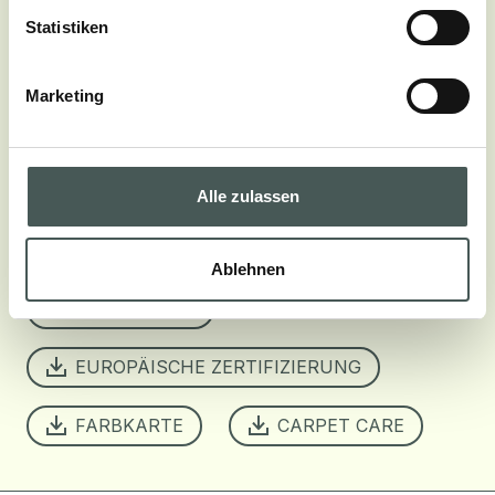
POLHÖHE
Statistiken
± 5.5 mm
POLGEWICHT
Marketing
± 1220 g/m²
Alle zulassen
Download
SYDNEY DUNE 2601
Ablehnen
DATENBLATT
EUROPÄISCHE ZERTIFIZIERUNG
FARBKARTE
CARPET CARE